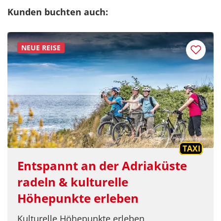
Kunden buchten auch:
NEUE REISE
© mmphoto - stock.adobe.com
TAXI
Entspannt an der Adriaküste
radeln & kulturelle
Höhepunkte erleben
Kulturelle Höhepunkte erleben