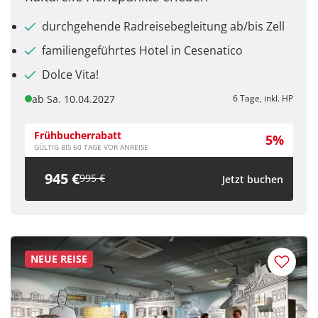
durchgehende Radreisebegleitung ab/bis Zell
familiengeführtes Hotel in Cesenatico
Dolce Vita!
ab Sa. 10.04.2027
6 Tage, inkl. HP
Frühbucherrabatt
5%
GÜLTIG BIS 60 TAGE VOR ANREISE
945 €
Teile diese Reise
995 €
Jetzt buchen
Frühschoppen und Führung in der Brauerei
Ganter
NEUE REISE
Facebook