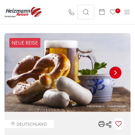
0
NEUE REISE
©Bernd Jürgens - stock.adobe.com
DEUTSCHLAND