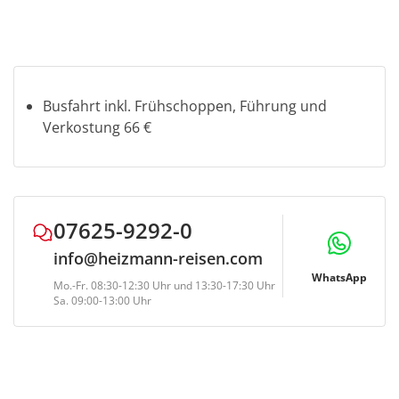
Stornobedingungen
Auf Eigenleistung *zzgl.
Fremdleistungen (Eintritte, Schifffahrten,
Mahlzeiten etc.):
bis 5 Tage vor Reisebeginn: Busfahrt kostenlos*
4-1 Tag vor Reisebeginn: Busfahrt 50%*
Busfahrt inkl. Frühschoppen, Führung und
am Reisetag und bei Nichterscheinen: Busfahrt
Verkostung 66 €
80%*
*zzgl. 100% Fremdleistung (Eintrittskarten, Schiff-
und Bahnfahrten, Mahlzeiten etc.)
Ggf. können
Bearbeitungsgebühren in Höhe von € 10,- p.P.
07625-9292-0
anfallen
info@heizmann-reisen.com
WhatsApp
Mo.-Fr. 08:30-12:30 Uhr und 13:30-17:30 Uhr
Sa. 09:00-13:00 Uhr