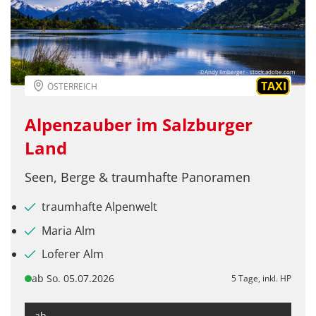
©Andy Ilmberger - stock.adobe.com
TAXI
ÖSTERREICH
Alpenzauber im Salzburger
Land
Seen, Berge & traumhafte Panoramen
traumhafte Alpenwelt
Maria Alm
Loferer Alm
ab So. 05.07.2026
5 Tage, inkl. HP
ab