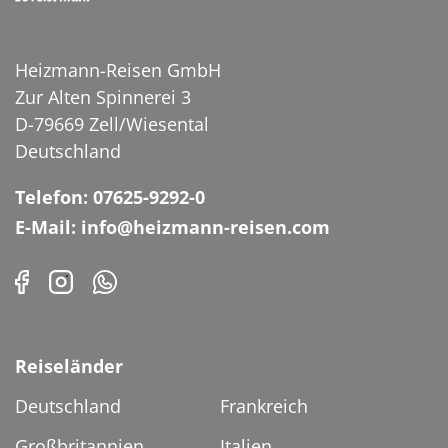
Bayerische Weißwurst mit
Heizmann-Reisen GmbH
Bretzel und Bier
Zur Alten Spinnerei 3
©Bernd Jürgens - stock.adobe.com
D-79669 Zell/Wiesental
Deutschland
Telefon: 07625-9292-0
E-Mail: info@heizmann-reisen.com
Reiseländer
Deutschland
Frankreich
Großbritannien
Italien