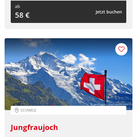
ab
Jetzt buchen
58 €
© swisshippo - stock.adobe.com
SCHWEIZ
Jungfraujoch