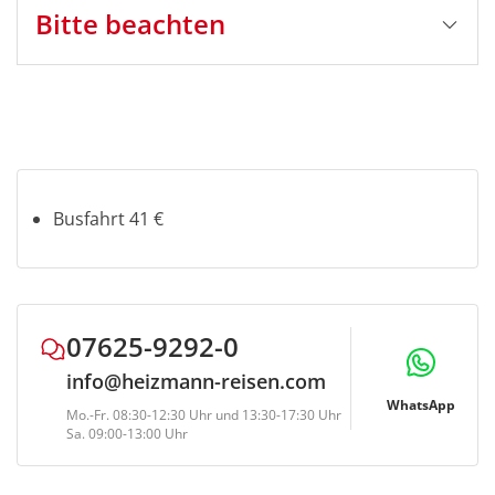
Bitte beachten
Stornobedingungen
bis 5 Tage vor Reisebeginn: Busfahrt kostenlos*
4-1 Tag vor Reisebeginn: Busfahrt 50%*
am Reisetag und bei Nichterscheinen: Busfahrt
80%*
Busfahrt 41 €
*zzgl. 100% Fremdleistung (Eintrittskarten, Schiff-
und Bahnfahrten, Mahlzeiten etc.)
Ggf. können
Bearbeitungsgebühren in Höhe von € 10,- p.P.
anfallen
07625-9292-0
info@heizmann-reisen.com
WhatsApp
Mo.-Fr. 08:30-12:30 Uhr und 13:30-17:30 Uhr
Sa. 09:00-13:00 Uhr