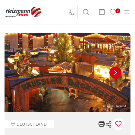
0
© Häussler Backdorf
DEUTSCHLAND