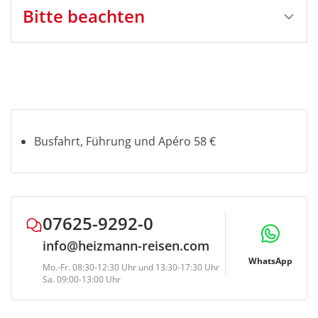
Bitte beachten
Stornobedingungen
Auf Eigenleistung *zzgl.
Fremdleistungen (Eintritte, Schifffahrten,
Mahlzeiten etc.):
bis 5 Tage vor Reisebeginn: Busfahrt kostenlos*
4-1 Tag vor Reisebeginn: Busfahrt 50%*
Busfahrt, Führung und Apéro 58 €
am Reisetag und bei Nichterscheinen: Busfahrt
80%*
*zzgl. 100% Fremdleistung (Eintrittskarten, Schiff-
und Bahnfahrten, Mahlzeiten etc.)
Ggf. können
07625-9292-0
Bearbeitungsgebühren in Höhe von € 10,- p.P.
info@heizmann-reisen.com
anfallen
WhatsApp
Mo.-Fr. 08:30-12:30 Uhr und 13:30-17:30 Uhr
Sa. 09:00-13:00 Uhr