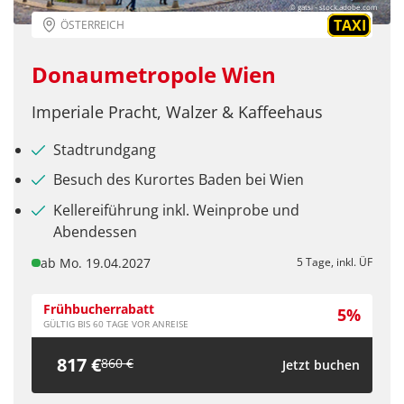
© gatsi - stock.adobe.com
TAXI
ÖSTERREICH
Donaumetropole Wien
Imperiale Pracht, Walzer & Kaffeehaus
Stadtrundgang
Besuch des Kurortes Baden bei Wien
Kellereiführung inkl. Weinprobe und
Abendessen
ab Mo. 19.04.2027
5 Tage, inkl. ÜF
Frühbucherrabatt
5%
GÜLTIG BIS 60 TAGE VOR ANREISE
817 €
860 €
Jetzt buchen