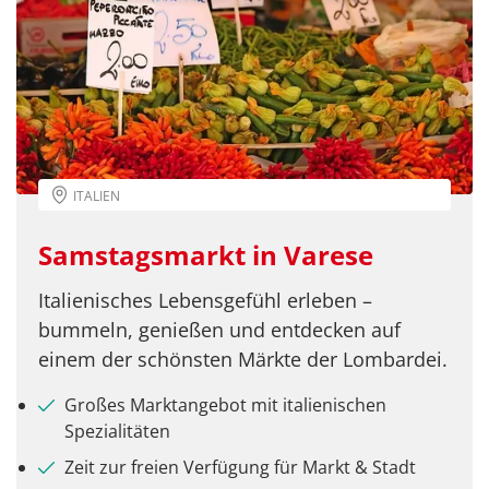
Facebook
Twitter
WhatsApp
ITALIEN
Telegram
Samstagsmarkt in Varese
per E-Mail senden
Italienisches Lebensgefühl erleben –
bummeln, genießen und entdecken auf
Link kopieren
einem der schönsten Märkte der Lombardei.
Großes Marktangebot mit italienischen
Spezialitäten
Zeit zur freien Verfügung für Markt & Stadt