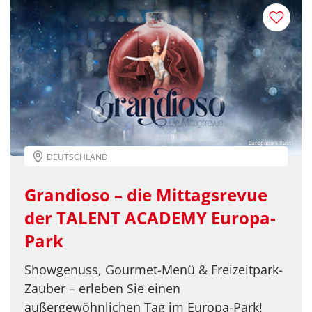
Telegram
per E-Mail senden
Link kopieren
Europapark Rust
DEUTSCHLAND
Grandioso – die Mittagsrevue
der TALENT ACADEMY Europa-
Park
Showgenuss, Gourmet-Menü & Freizeitpark-
Zauber – erleben Sie einen
außergewöhnlichen Tag im Europa-Park!