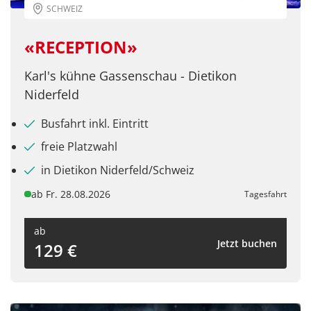
SCHWEIZ
«RECEPTION»
Karl's kühne Gassenschau - Dietikon
Niderfeld
Teile diese Reise
Busfahrt inkl. Eintritt
freie Platzwahl
STROTMANNS Magic Lounge in Stuttgart
in Dietikon Niderfeld/Schweiz
ab Fr. 28.08.2026
Tagesfahrt
Facebook
ab
Jetzt buchen
129 €
Twitter
WhatsApp