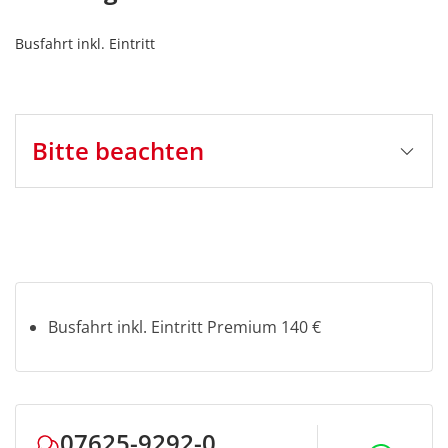
Busfahrt inkl. Eintritt
Bitte beachten
Stornobedingungen
bis 5 Tage vor Reisebeginn: Busfahrt kostenlos*
4-1 Tag vor Reisebeginn: Busfahrt 50%*
am Reisetag und bei Nichterscheinen: Busfahrt
80%*
Busfahrt inkl. Eintritt Premium 140 €
*zzgl. 100% Fremdleistung (Eintrittskarten, Schiff-
und Bahnfahrten, Mahlzeiten etc.)
Ggf. können
Bearbeitungsgebühren in Höhe von € 10,- p.P.
anfallen
07625-9292-0