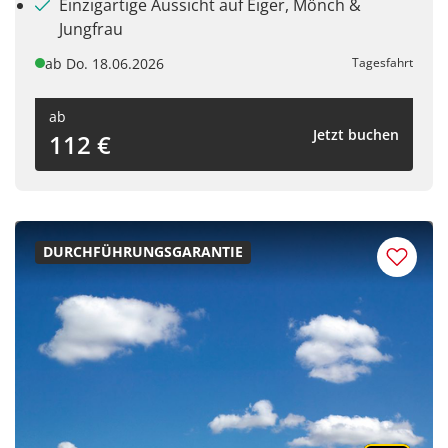
Einzigartige Aussicht auf Eiger, Mönch &
Jungfrau
Titlis
ab Do. 18.06.2026
Tagesfahrt
ab
Jetzt buchen
112 €
Facebook
Twitter
DURCHFÜHRUNGSGARANTIE
WhatsApp
Telegram
per E-Mail senden
Link kopieren