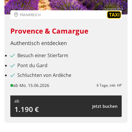
© beatrice preve
TAXI
FRANKREICH
Provence & Camargue
Authentisch entdecken
Besuch einer Stierfarm
Pont du Gard
Schluchten von Ardèche
ab Mo. 15.06.2026
6 Tage, inkl. HP
ab
Jetzt buchen
1.190 €