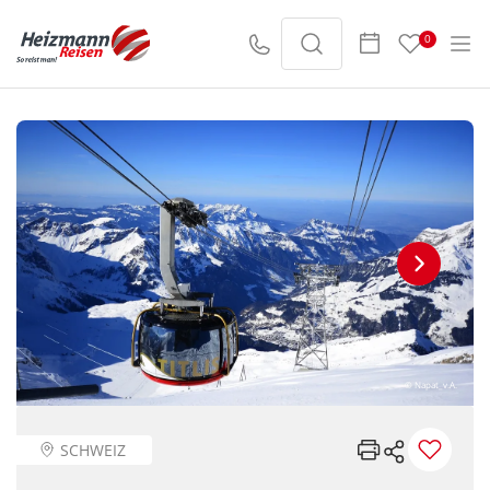
0
© Napat_v.A.
SCHWEIZ