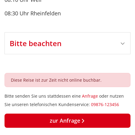
08:30 Uhr Rheinfelden
Bitte beachten
Stornobedingungen
bis 5 Tage vor Reisebeginn: Busfahrt kostenlos*
4-1 Tag vor Reisebeginn: Busfahrt 50%*
Diese Reise ist zur Zeit nicht online buchbar.
am Reisetag und bei Nichterscheinen: Busfahrt
80%*
Bitte senden Sie uns stattdessen eine
Anfrage
oder nutzen
*zzgl. 100% Fremdleistung (Eintrittskarten, Schiff-
Sie unseren telefonischen Kundenservice:
09876-123456
und Bahnfahrten, Mahlzeiten etc.)
Ggf. können
Bearbeitungsgebühren in Höhe von € 10,- p.P.
zur Anfrage
anfallen