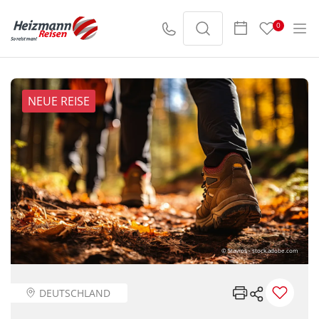
0
NEUE REISE
© Stavros - stock.adobe.com
DEUTSCHLAND