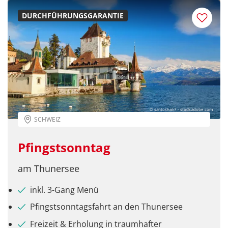
per E-Mail senden
DURCHFÜHRUNGSGARANTIE
Link kopieren
© santosha57 - stock.adobe.com
SCHWEIZ
Pfingstsonntag
am Thunersee
inkl. 3-Gang Menü
Pfingstsonntagsfahrt an den Thunersee
Freizeit & Erholung in traumhafter