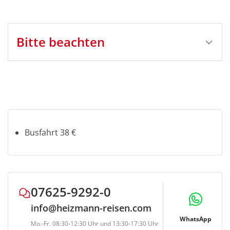
Bitte beachten
Stornobedingungen
Auf Eigenleistung *zzgl.
Fremdleistungen (Eintritte, Schifffahrten,
Mahlzeiten etc.):
bis 5 Tage vor Reisebeginn: Busfahrt kostenlos*
4-1 Tag vor Reisebeginn: Busfahrt 50%*
Busfahrt 38 €
am Reisetag und bei Nichterscheinen: Busfahrt
80%*
*zzgl. 100% Fremdleistung (Eintrittskarten, Schiff-
und Bahnfahrten, Mahlzeiten etc.)
Ggf. können
07625-9292-0
Bearbeitungsgebühren in Höhe von € 10,- p.P.
info@heizmann-reisen.com
anfallen
WhatsApp
Mo.-Fr. 08:30-12:30 Uhr und 13:30-17:30 Uhr