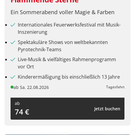
Ein Sommerabend voller Magie & Farben
Teile diese Reise
Internationales Feuerwerksfestival mit Musik-
Inszenierung
Ortenauer Weinpfad - Etappe 4
Spektakuläre Shows von weltbekannten
Pyrotechnik-Teams
Live-Musik & vielfältiges Rahmenprogramm
Facebook
vor Ort
Kinderermäßigung bis einschließlich 13 Jahre
Twitter
ab Sa. 22.08.2026
Tagesfahrt
WhatsApp
ab
Jetzt buchen
74 €
Telegram