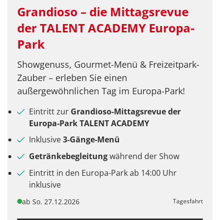
Grandioso – die Mittagsrevue
der TALENT ACADEMY Europa-
Teile diese Reise
Park
Reise-Etappen
Showgenuss, Gourmet-Menü & Freizeitpark-
Zauber – erleben Sie einen
Radeln im Dreiländereck
außergewöhnlichen Tag im Europa-Park!
Eintritt zur
Grandioso-Mittagsrevue der
Facebook
Europa-Park TALENT ACADEMY
Inklusive
3-Gänge-Menü
Twitter
Getränkebegleitung
während der Show
Eintritt in den Europa-Park ab 14:00 Uhr
WhatsApp
inklusive
ab So. 27.12.2026
Tagesfahrt
Telegram