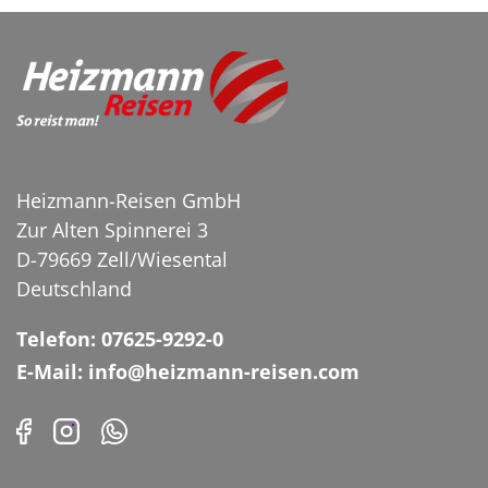
MTB Enduro Trail am
Misurinasee in den
Dolomiten
©Gorilla - stock.adobe.com
Heizmann-Reisen GmbH
Zur Alten Spinnerei 3
D-79669 Zell/Wiesental
Deutschland
Telefon: 07625-9292-0
E-Mail: info@heizmann-reisen.com