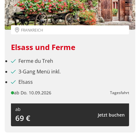
© drsg98 - stock.adobe.com
FRANKREICH
Elsass und Ferme
Ferme du Treh
3-Gang Menü inkl.
Elsass
ab Do. 10.09.2026
Tagesfahrt
ab
Jetzt buchen
69 €