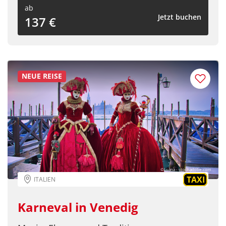
ab
per E-Mail senden
Jetzt buchen
137 €
Link kopieren
NEUE REISE
©Luana - stock.adobe.com
TAXI
ITALIEN
Karneval in Venedig