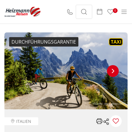
0
DURCHFÜHRUNGSGARANTIE
TAXI
©Gorilla - stock.adobe.com
ITALIEN