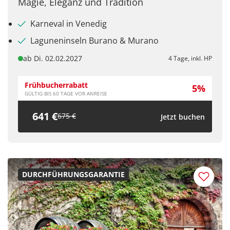
Magie, Eleganz und Tradition
Karneval in Venedig
Laguneninseln Burano & Murano
ab Di. 02.02.2027
4 Tage, inkl. HP
Frühbucherrabatt
5%
GÜLTIG BIS 60 TAGE VOR ANREISE
641 €
675 €
Jetzt buchen
DURCHFÜHRUNGSGARANTIE